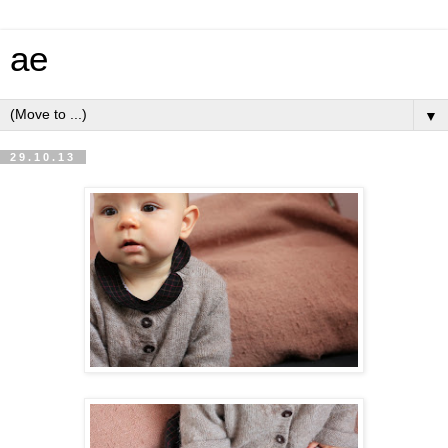
ae
▼
29.10.13